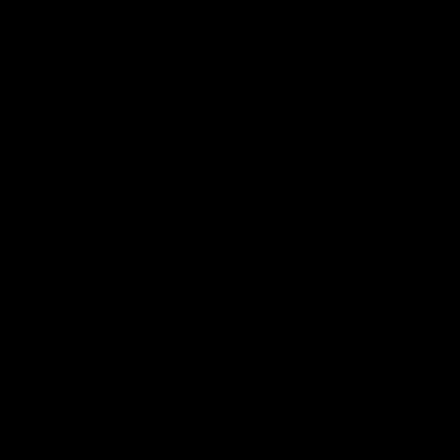
here..
Name*
Email*
Website