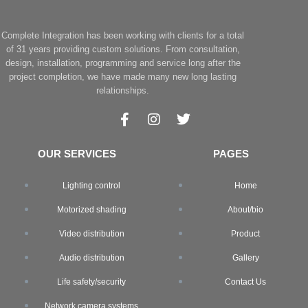
Complete Integration has been working with clients for a total
of 31 years providing custom solutions. From consultation,
design, installation, programming and service long after the
project completion, we have made many new long lasting
relationships.
F
I
T
a
n
w
c
s
i
OUR SERVICES
PAGES
e
t
t
b
a
t
o
g
e
Lighting control
Home
o
r
r
Motorized shading
About/bio
k
a
-
m
Video distribution
Product
f
Audio distribution
Gallery
Life safety/security
Contact Us
Network camera systems