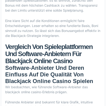
passenden Spielsituationen. Es ist sinnvoll, zunächst den
Bonus mit dem höchsten Cashback zu wählen. Transparenz
bei den Limits unterstützt eine solide Spielplanung.
Eine klare Sicht auf die Konditionen ermöglicht faire
Entscheidungen. Leser erhalten so eine fundierte Basis, Boni
sinnvoll zu nutzen. So lässt sich das Bonusangebot effektiv in
die Blackjack-Strategie integrieren.
Vergleich Von Spieleplattformen
Und Software-Anbietern Für
Blackjack Online Casino
Software-Anbieter Und Deren
Einfluss Auf Die Qualität Von
Blackjack Online Casino Spielen
Wir beobachten, wie führende Software-Anbieter das
blackjack online casino-Erlebnis prägen.
Führende Anbieter sind bekannt für klare Grafik, intuitive