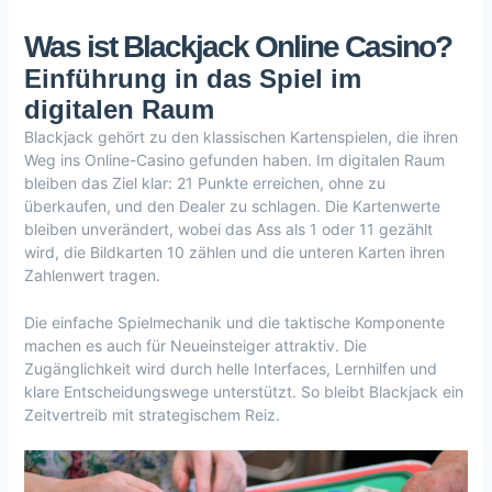
Was ist Blackjack Online Casino?
Einführung in das Spiel im
digitalen Raum
Blackjack gehört zu den klassischen Kartenspielen, die ihren
Weg ins Online-Casino gefunden haben. Im digitalen Raum
bleiben das Ziel klar: 21 Punkte erreichen, ohne zu
überkaufen, und den Dealer zu schlagen. Die Kartenwerte
bleiben unverändert, wobei das Ass als 1 oder 11 gezählt
wird, die Bildkarten 10 zählen und die unteren Karten ihren
Zahlenwert tragen.
Die einfache Spielmechanik und die taktische Komponente
machen es auch für Neueinsteiger attraktiv. Die
Zugänglichkeit wird durch helle Interfaces, Lernhilfen und
klare Entscheidungswege unterstützt. So bleibt Blackjack ein
Zeitvertreib mit strategischem Reiz.