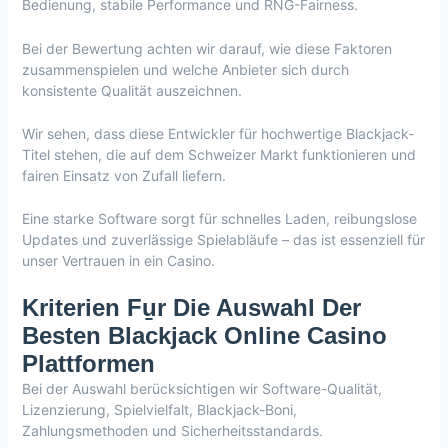
Bedienung, stabile Performance und RNG-Fairness.
Bei der Bewertung achten wir darauf, wie diese Faktoren
zusammenspielen und welche Anbieter sich durch
konsistente Qualität auszeichnen.
Wir sehen, dass diese Entwickler für hochwertige Blackjack-
Titel stehen, die auf dem Schweizer Markt funktionieren und
fairen Einsatz von Zufall liefern.
Eine starke Software sorgt für schnelles Laden, reibungslose
Updates und zuverlässige Spielabläufe – das ist essenziell für
unser Vertrauen in ein Casino.
Kriterien Fu̱r Die Auswahl Der
Besten Blackjack Online Casino
Plattformen
Bei der Auswahl berücksichtigen wir Software-Qualität,
Lizenzierung, Spielvielfalt, Blackjack-Boni,
Zahlungsmethoden und Sicherheitsstandards.