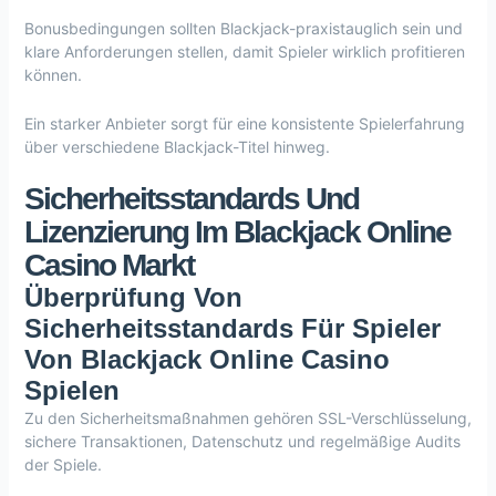
Bonusbedingungen sollten Blackjack-praxistauglich sein und
klare Anforderungen stellen, damit Spieler wirklich profitieren
können.
Ein starker Anbieter sorgt für eine konsistente Spielerfahrung
über verschiedene Blackjack-Titel hinweg.
Sicherheitsstandards Und
Lizenzierung Im Blackjack Online
Casino Markt
Überprüfung Von
Sicherheitsstandards Für Spieler
Von Blackjack Online Casino
Spielen
Zu den Sicherheitsmaßnahmen gehören SSL-Verschlüsselung,
sichere Transaktionen, Datenschutz und regelmäßige Audits
der Spiele.