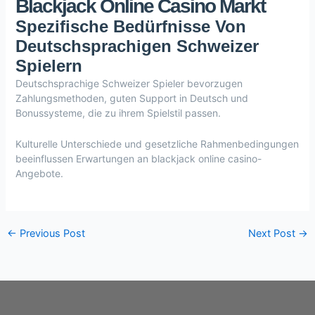
Blackjack Online Casino Markt
Spezifische Bedürfnisse Von
Deutschsprachigen Schweizer
Spielern
Deutschsprachige Schweizer Spieler bevorzugen
Zahlungsmethoden, guten Support in Deutsch und
Bonussysteme, die zu ihrem Spielstil passen.
Kulturelle Unterschiede und gesetzliche Rahmenbedingungen
beeinflussen Erwartungen an blackjack online casino-
Angebote.
←
Previous Post
Next Post
→