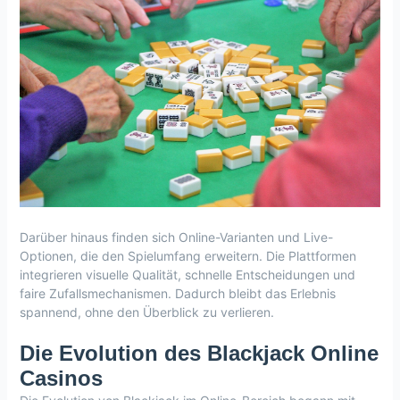
Darüber hinaus finden sich Online-Varianten und Live-
Optionen, die den Spielumfang erweitern. Die Plattformen
integrieren visuelle Qualität, schnelle Entscheidungen und
faire Zufallsmechanismen. Dadurch bleibt das Erlebnis
spannend, ohne den Überblick zu verlieren.
Die Evolution des Blackjack Online
Casinos