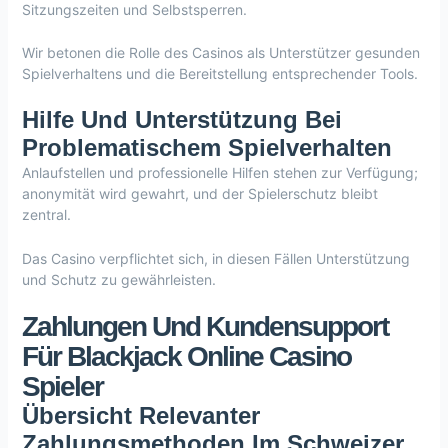
Sitzungszeiten und Selbstsperren.
Wir betonen die Rolle des Casinos als Unterstützer gesunden
Spielverhaltens und die Bereitstellung entsprechender Tools.
Hilfe Und Unterstützung Bei
Problematischem Spielverhalten
Anlaufstellen und professionelle Hilfen stehen zur Verfügung;
anonymität wird gewahrt, und der Spielerschutz bleibt
zentral.
Das Casino verpflichtet sich, in diesen Fällen Unterstützung
und Schutz zu gewährleisten.
Zahlungen Und Kundensupport
Für Blackjack Online Casino
Spieler
Übersicht Relevanter
Zahlungsmethoden Im Schweizer