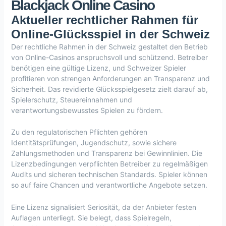
Blackjack Online Casino
Aktueller rechtlicher Rahmen für
Online-Glücksspiel in der Schweiz
Der rechtliche Rahmen in der Schweiz gestaltet den Betrieb
von Online-Casinos anspruchsvoll und schützend. Betreiber
benötigen eine gültige Lizenz, und Schweizer Spieler
profitieren von strengen Anforderungen an Transparenz und
Sicherheit. Das revidierte Glücksspielgesetz zielt darauf ab,
Spielerschutz, Steuereinnahmen und
verantwortungsbewusstes Spielen zu fördern.
Zu den regulatorischen Pflichten gehören
Identitätsprüfungen, Jugendschutz, sowie sichere
Zahlungsmethoden und Transparenz bei Gewinnlinien. Die
Lizenzbedingungen verpflichten Betreiber zu regelmäßigen
Audits und sicheren technischen Standards. Spieler können
so auf faire Chancen und verantwortliche Angebote setzen.
Eine Lizenz signalisiert Seriosität, da der Anbieter festen
Auflagen unterliegt. Sie belegt, dass Spielregeln,