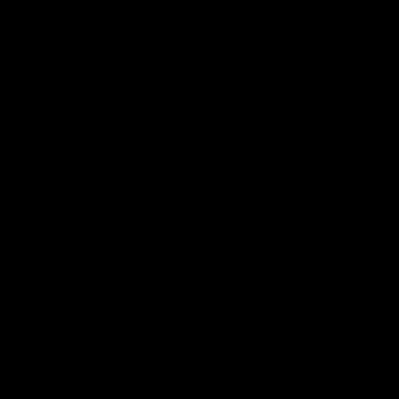
(281 298 8800)