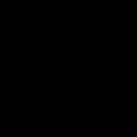
Name*
Email*
Website