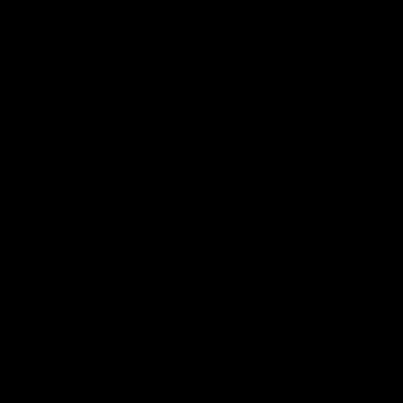
here..
Name*
Email*
Website