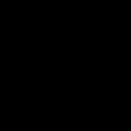
here..
Name*
Email*
Website