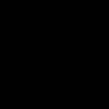
Name*
Email*
Website