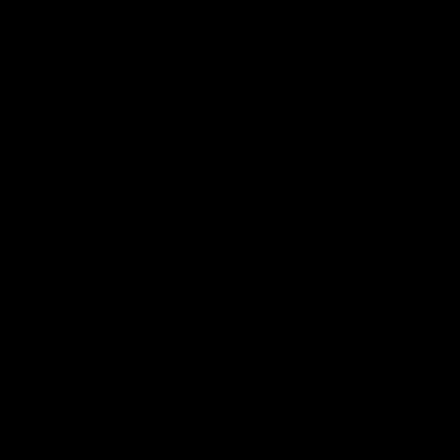
Name*
Email*
Website