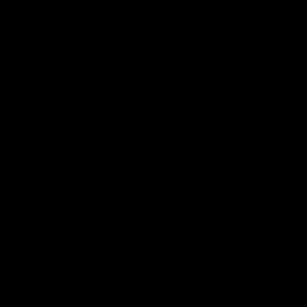
Contact