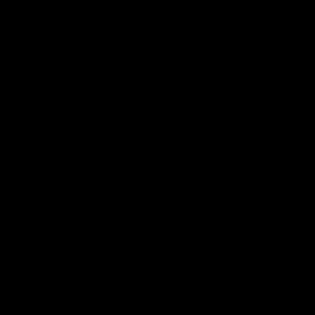
equired fields are marked
*