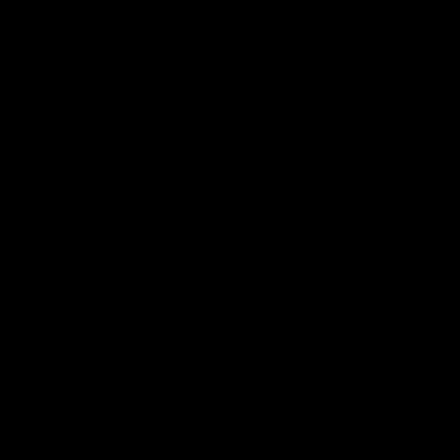
Name*
Email*
Website